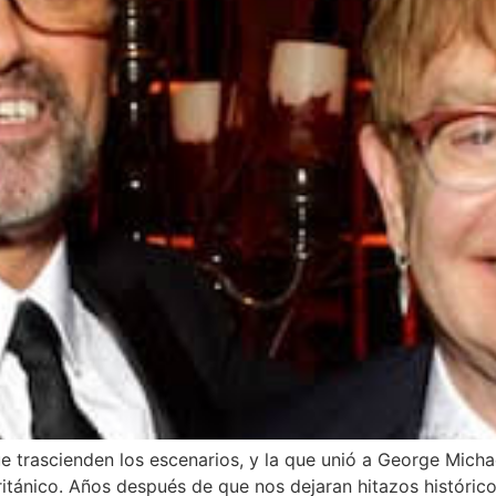
e trascienden los escenarios, y la que unió a George Michae
tánico. Años después de que nos dejaran hitazos histórico