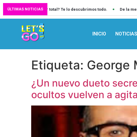
eclipse solar total? Te lo descubrimos todo.
De la merienda frent
ÚLTIMAS NOTICIAS
INICIO
NOTICIA
Etiqueta:
George 
¿Un nuevo dueto secre
ocultos vuelven a agita